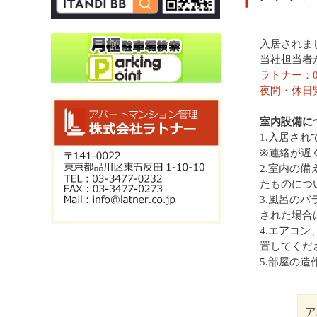
入居されま
当社担当者
ラトナー：03(
夜間・休日緊急
室内設備
1.入居さ
※連絡が遅
2.室内の
たものにつ
3.風呂の
された場合
4.エアコ
置してくだ
5.部屋の
ア