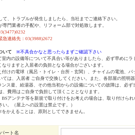
して、トラブルが発生しましたら、当社までご連絡下さい。
が専門業者の手配や、リフォーム部で対処致します。
3477)0232
連絡先：03(3988)2672
について
※不具合かなと思ったらまずご確認下さい
れて室内の設備等について不具合い等がありましたら、必ず早めにラ
くなりますと入居者の負担となる場合がございます。
備え付けの電球（風呂・トイレ・台所・玄関）、チャイムの電池、パ
いては、入居者 ご自身で交換してください。また、各部屋の照明
バランス釜、給湯器、その他当初からの設備についての故障は、必
は、費用はご自身で負担して頂くこととなります。
ン、BSアンテナ等を新規で取り付けをお考えの場合は、取り付けら
さい。（屋上への設置は禁止です。）
造作をかえることは、原則としてできません。
パート名