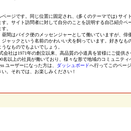
ルページです。同じ位置に固定され、(多くのテーマでは) サ
ます。サイト訪問者に対して自分のことを説明する自己紹介ペ
ます。
。昼間はバイク便のメッセンジャーとして働いていますが、俳
、ジャックという名前のかわいい犬を飼っています。好きなものは
ようなものでもよいでしょう。
株式会社は1971年の創立以来、高品質の小道具を皆様にご提
000名以上の社員が働いており、様々な形で地域のコミュニテ
Press ユーザーになった方は、
ダッシュボード
へ行ってこのペー
い。それでは、お楽しみください !