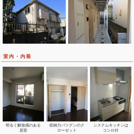
室内・内装
明るく解放感のある
収納力バツグンのク
システムキッチンは
居室
ローゼット
コンロ付