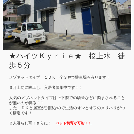
★ハイツＫｙｒｉｅ★ 桜上水 徒
歩５分
メゾネットタイプ １ＤＫ 全３戸で駐車場も有ります！
３月上旬に竣工し、入居者募集中です！！
人気のメゾネットタイプは上下階での騒音などに悩まされること
が無いのが特徴！！
また、ＤＫと居室が別階なので生活のオンとオフのメリハリがつ
く構造です！
２人暮らし可！さらに！
ペット飼育が可能！！