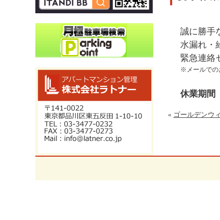
誠に勝手
水漏れ・
緊急連絡セ
※メールでの
休業期間 ：
«
ゴールデンウ